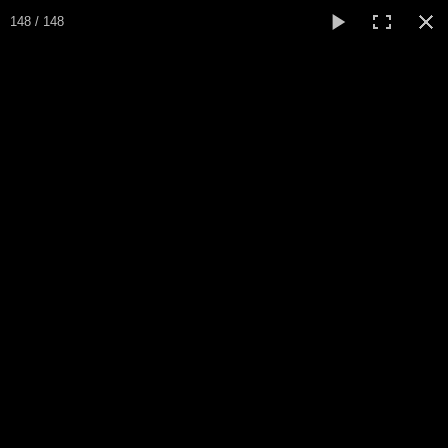
148 / 148
Le Cercle
de la Cité
Accueil
Ecole de Bridge
Inscriptions/Programme
Résultats
▼
Classement
▼