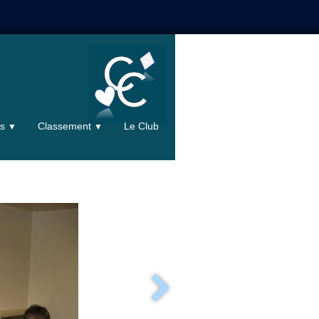
ts
Classement
Le Club
▼
▼