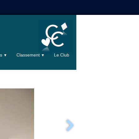
ts
Classement
Le Club
▼
▼