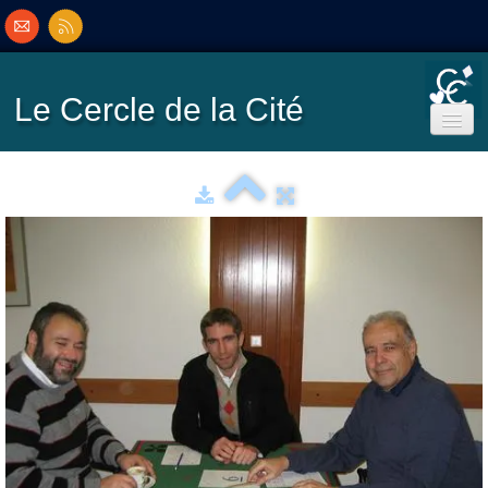
Le Cercle
de la Cité
Accueil
Ecole de Bridge
Inscriptions/Programme
Résultats
▼
Classement
▼