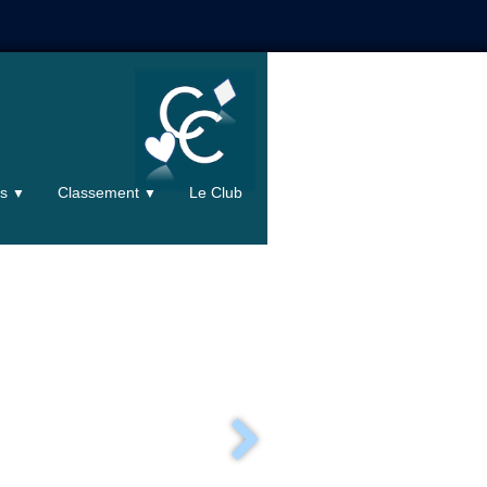
ts
Classement
Le Club
▼
▼