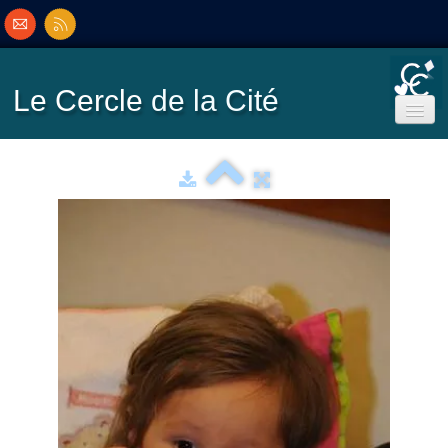
Le Cercle
de la Cité
Accueil
Ecole de Bridge
Inscriptions/Programme
Résultats
▼
Classement
▼