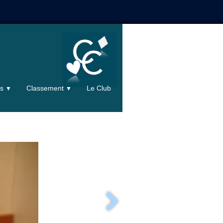
ts
Classement
Le Club
▼
▼