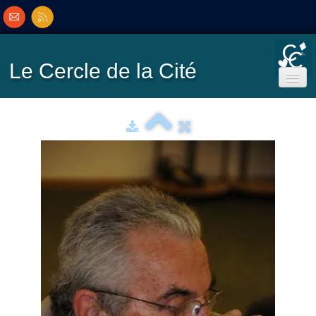
Le Cercle
de la Cité
Accueil
Ecole de Bridge
Inscriptions/Programme
Résultats
▼
Classement
▼