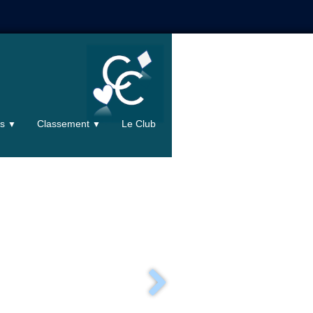
ts
Classement
Le Club
▼
▼