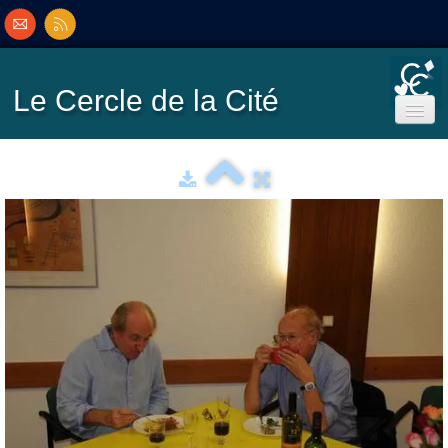
Le Cercle
de la Cité
Accueil
Ecole de Bridge
Inscriptions/Programme
Résultats
▼
Classement
▼