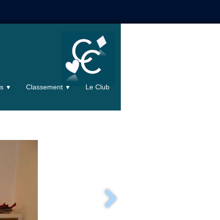
ts
Classement
Le Club
▼
▼