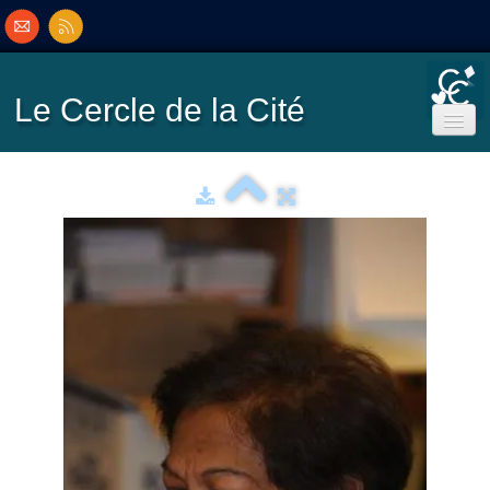
Le Cercle
de la Cité
Accueil
Ecole de Bridge
Inscriptions/Programme
Résultats
▼
Classement
▼