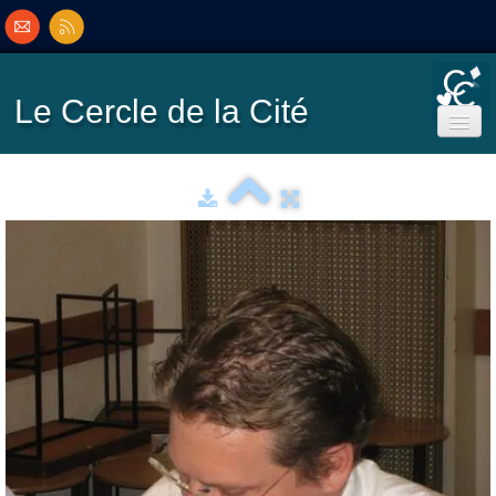
Le Cercle
de la Cité
Accueil
Ecole de Bridge
Inscriptions/Programme
Résultats
▼
Classement
▼