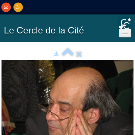
Le Cercle
de la Cité
Accueil
Ecole de Bridge
Inscriptions/Programme
Résultats
▼
Classement
▼