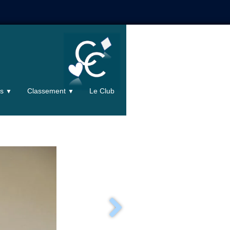
ts
Classement
Le Club
▼
▼