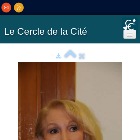
Le Cercle
de la Cité
Accueil
Ecole de Bridge
Inscriptions/Programme
Résultats
▼
Classement
▼