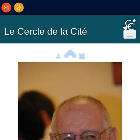
Le Cercle
de la Cité
Accueil
Ecole de Bridge
Inscriptions/Programme
Résultats
▼
Classement
▼