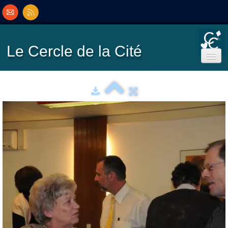
Le Cercle
de la Cité
Accueil
Ecole de Bridge
Inscriptions/Programme
Résultats
▼
Classement
▼