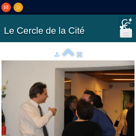
Le Cercle
de la Cité
Accueil
Ecole de Bridge
Inscriptions/Programme
Résultats
▼
Classement
▼