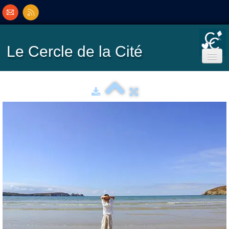
Le Cercle
de la Cité
Accueil
Ecole de Bridge
Inscriptions/Programme
Résultats
▼
Classement
▼