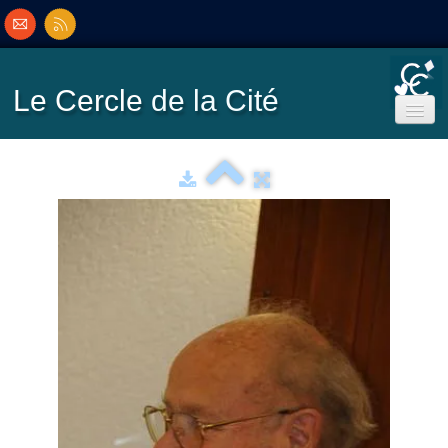
Le Cercle
de la Cité
Accueil
Ecole de Bridge
Inscriptions/Programme
Résultats
▼
Classement
▼