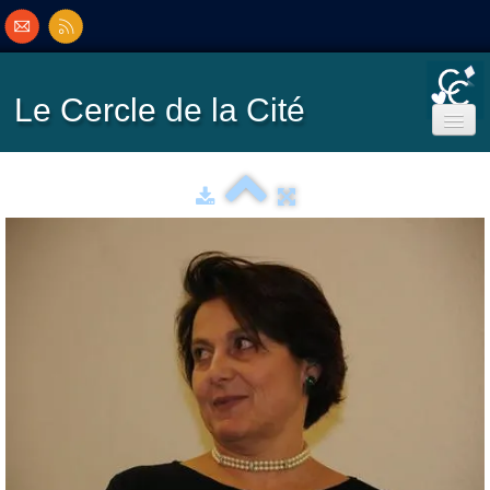
Le Cercle
de la Cité
Accueil
Ecole de Bridge
Inscriptions/Programme
Résultats
▼
Classement
▼