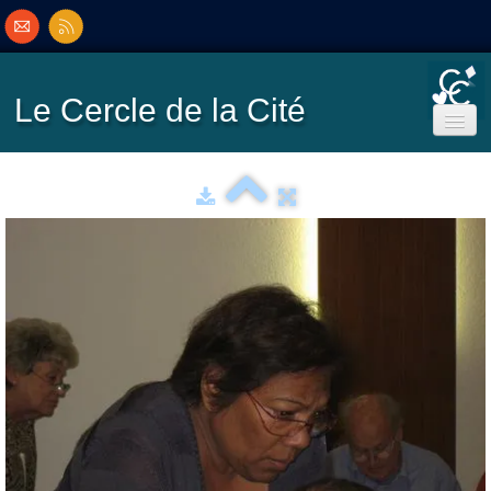
Le Cercle
de la Cité
Accueil
Ecole de Bridge
Inscriptions/Programme
Résultats
▼
Classement
▼