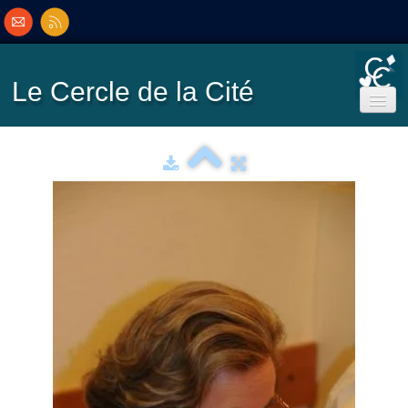
Le Cercle
de la Cité
Accueil
Ecole de Bridge
Inscriptions/Programme
Résultats
▼
Classement
▼