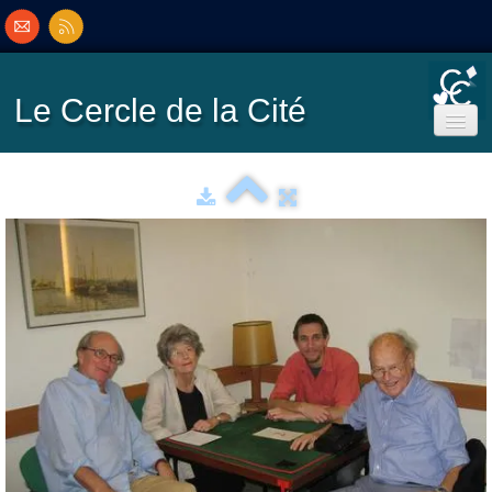
Le Cercle
de la Cité
Accueil
Ecole de Bridge
Inscriptions/Programme
Résultats
▼
Classement
▼