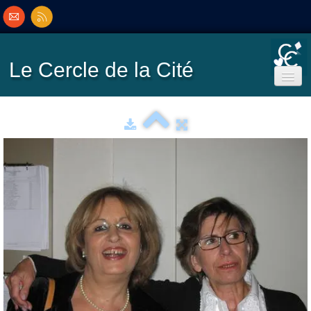
Le Cercle
de la Cité
Accueil
Ecole de Bridge
Inscriptions/Programme
Résultats
▼
Classement
▼