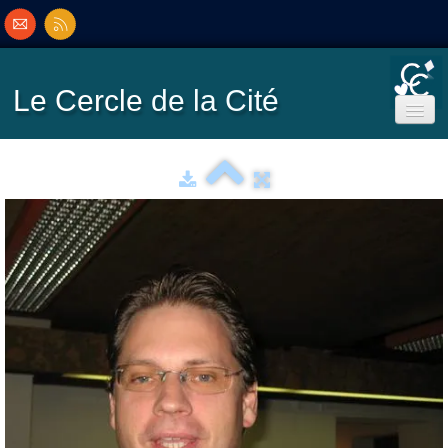
Le Cercle
de la Cité
Accueil
Ecole de Bridge
Inscriptions/Programme
Résultats
▼
Classement
▼