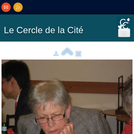
Le Cercle
de la Cité
Accueil
Ecole de Bridge
Inscriptions/Programme
Résultats
▼
Classement
▼