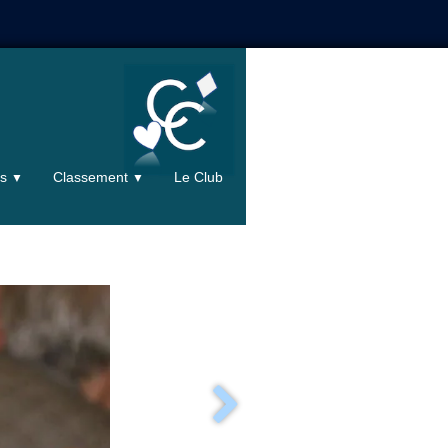
ts
Classement
Le Club
▼
▼