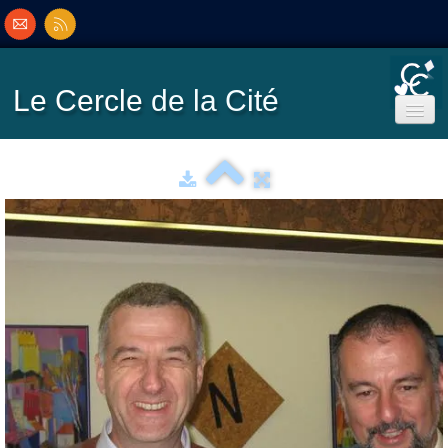
Le Cercle
de la Cité
Accueil
Ecole de Bridge
Inscriptions/Programme
Résultats
▼
Classement
▼