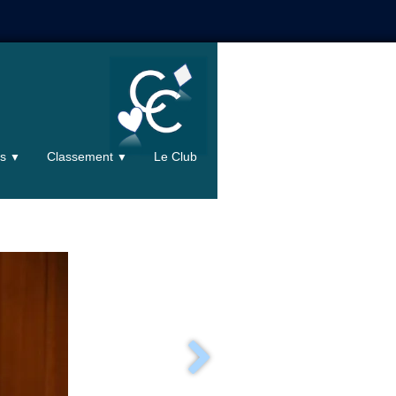
ts
Classement
Le Club
▼
▼