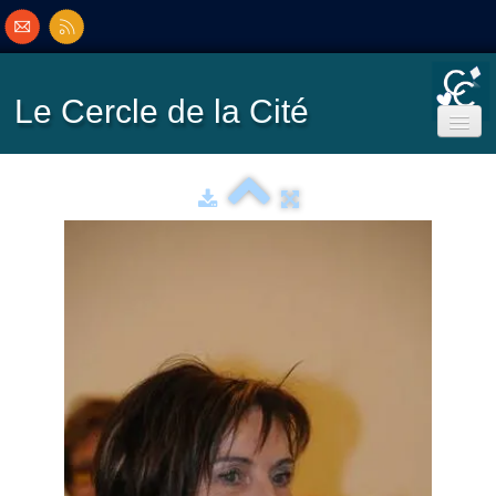
Le Cercle
de la Cité
Accueil
Ecole de Bridge
Inscriptions/Programme
Résultats
▼
Classement
▼