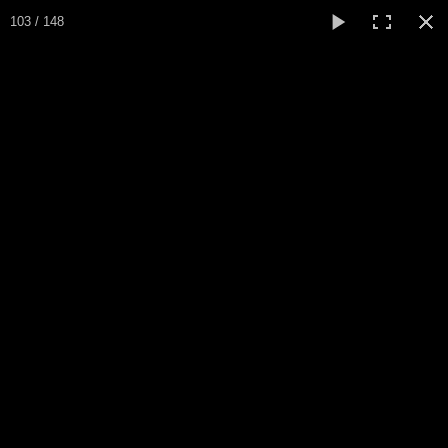
103 / 148
Le Cercle
de la Cité
Accueil
Ecole de Bridge
Inscriptions/Programme
Résultats
▼
Classement
▼