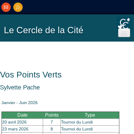
Le Cercle
de la Cité
Accueil
Ecole de Bridge
Vos Points Verts
Inscriptions/Programme
Sylvette Pache
Résultats
▼
Janvier - Juin 2026
Date
Points
Type
Classement
▼
20 avril 2026
7
Tournoi du Lundi
23 mars 2026
8
Tournoi du Lundi