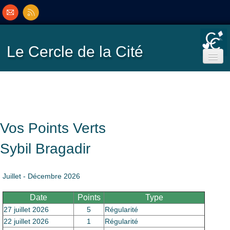
Le Cercle
de la Cité
Accueil
Ecole de Bridge
Vos Points Verts
Inscriptions/Programme
Sybil Bragadir
Résultats
▼
Juillet - Décembre 2026
Date
Points
Type
Classement
▼
27 juillet 2026
5
Régularité
22 juillet 2026
1
Régularité