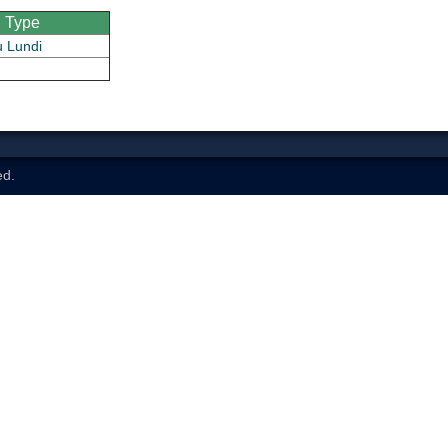
Type
u Lundi
ed.