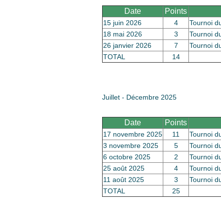
Date
Points
15 juin 2026
4
Tournoi d
18 mai 2026
3
Tournoi d
26 janvier 2026
7
Tournoi d
TOTAL
14
Juillet - Décembre 2025
Date
Points
17 novembre 2025
11
Tournoi d
3 novembre 2025
5
Tournoi d
6 octobre 2025
2
Tournoi d
25 août 2025
4
Tournoi d
11 août 2025
3
Tournoi d
TOTAL
25