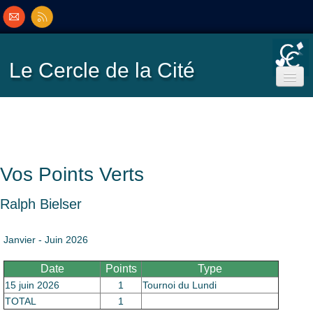
Le Cercle
de la Cité
Accueil
Ecole de Bridge
Vos Points Verts
Inscriptions/Programme
Ralph Bielser
Résultats
▼
Janvier - Juin 2026
Date
Points
Type
Classement
▼
15 juin 2026
1
Tournoi du Lundi
TOTAL
1