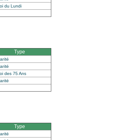
oi du Lundi
Type
arité
arité
oi des 75 Ans
arité
Type
arité