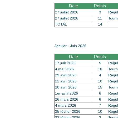
Date
Points
27 juillet 2026
3
Régul
27 juillet 2026
11
Tourn
TOTAL
14
Janvier - Juin 2026
Date
Points
17 juin 2026
5
Régul
4 mai 2026
10
Tourn
29 avril 2026
4
Régul
22 avril 2026
10
Régul
20 avril 2026
15
Tourn
1er avril 2026
6
Régul
26 mars 2026
6
Régul
4 mars 2026
7
Régul
25 février 2026
10
Régul
23 février 2026
2
Tourn