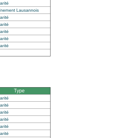
arité
înement Lausannois
arité
arité
arité
arité
arité
Type
arité
arité
arité
arité
arité
arité