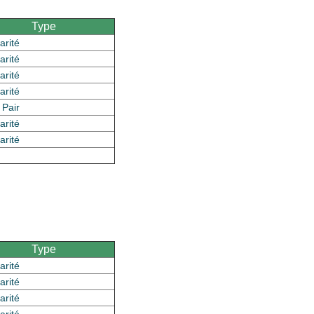
Type
arité
arité
arité
arité
 Pair
arité
arité
Type
arité
arité
arité