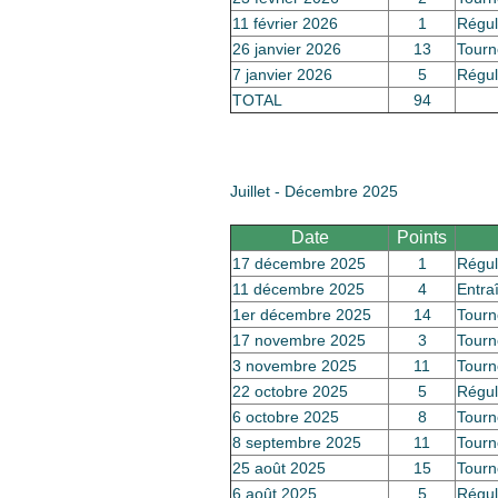
11 février 2026
1
Régul
26 janvier 2026
13
Tourn
7 janvier 2026
5
Régul
TOTAL
94
Juillet - Décembre 2025
Date
Points
17 décembre 2025
1
Régul
11 décembre 2025
4
Entra
1er décembre 2025
14
Tourn
17 novembre 2025
3
Tourn
3 novembre 2025
11
Tourn
22 octobre 2025
5
Régul
6 octobre 2025
8
Tourn
8 septembre 2025
11
Tourn
25 août 2025
15
Tourn
6 août 2025
5
Régul