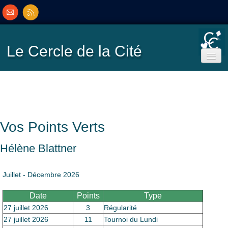
Le Cercle
de la Cité
Accueil
Ecole de Bridge
Vos Points Verts
Inscriptions/Programme
Hélène Blattner
Résultats
▼
Juillet - Décembre 2026
Date
Points
Type
Classement
▼
27 juillet 2026
3
Régularité
27 juillet 2026
11
Tournoi du Lundi