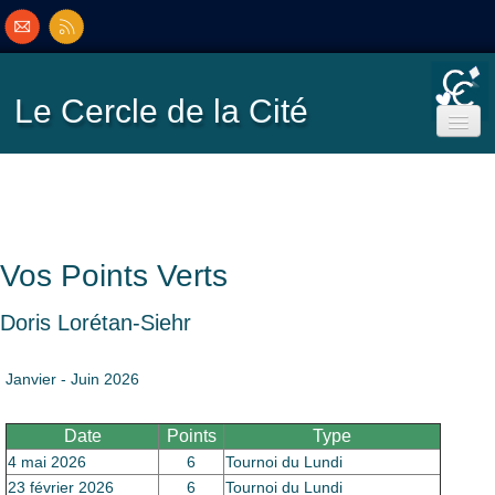
Le Cercle
de la Cité
Accueil
Ecole de Bridge
Vos Points Verts
Inscriptions/Programme
Doris Lorétan-Siehr
Résultats
▼
Janvier - Juin 2026
Classement
▼
Date
Points
Type
4 mai 2026
6
Tournoi du Lundi
23 février 2026
6
Tournoi du Lundi