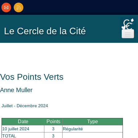
Le Cercle
de la Cité
Accueil
Ecole de Bridge
Vos Points Verts
Inscriptions/Programme
Anne Muller
Résultats
▼
Juillet - Décembre 2024
Classement
▼
Date
Points
Type
10 juillet 2024
3
Régularité
TOTAL
3