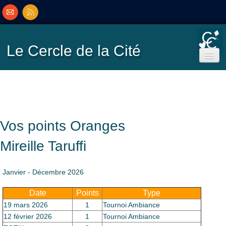
Le Cercle
de la Cité
Accueil
Ecole de Bridge
Vos points Oranges
Inscriptions/Programme
Mireille Taruffi
Résultats
▼
Janvier - Décembre 2026
Date
Points
Type
Classement
▼
19 mars 2026
1
Tournoi Ambiance
12 février 2026
1
Tournoi Ambiance