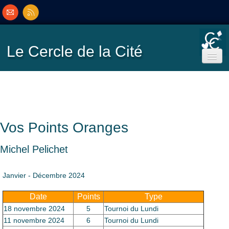
Le Cercle
de la Cité
Accueil
Ecole de Bridge
Vos Points Oranges
Inscriptions/Programme
Michel Pelichet
Résultats
▼
Janvier - Décembre 2024
Date
Points
Type
Classement
▼
18 novembre 2024
5
Tournoi du Lundi
11 novembre 2024
6
Tournoi du Lundi