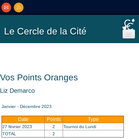
Le Cercle
de la Cité
Accueil
Ecole de Bridge
Vos Points Oranges
Inscriptions/Programme
Liz Demarco
Résultats
▼
Janvier - Décembre 2023
Date
Points
Type
Classement
▼
27 février 2023
2
Tournoi du Lundi
TOTAL
2