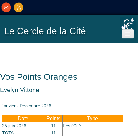
Le Cercle
de la Cité
Accueil
Ecole de Bridge
Vos Points Oranges
Inscriptions/Programme
Evelyn Vittone
Résultats
▼
Janvier - Décembre 2026
Date
Points
Type
Classement
▼
25 juin 2026
11
Festi'Cité
TOTAL
11