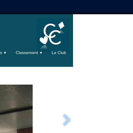
ts
Classement
Le Club
▼
▼