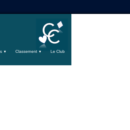
ts
Classement
Le Club
▼
▼