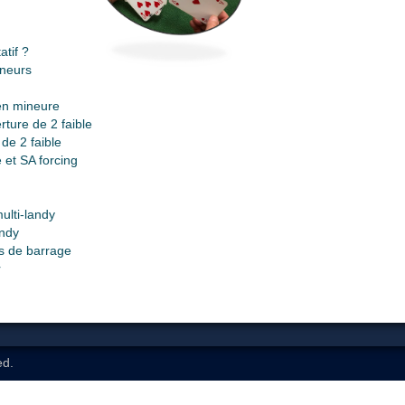
tif ?
ineurs
en mineure
ture de 2 faible
de 2 faible
 et SA forcing
ulti-landy
andy
s de barrage
r
ed.