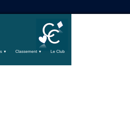
ts
Classement
Le Club
▼
▼