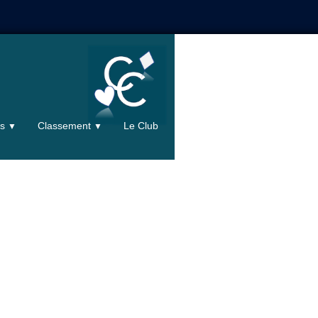
ts
Classement
Le Club
▼
▼